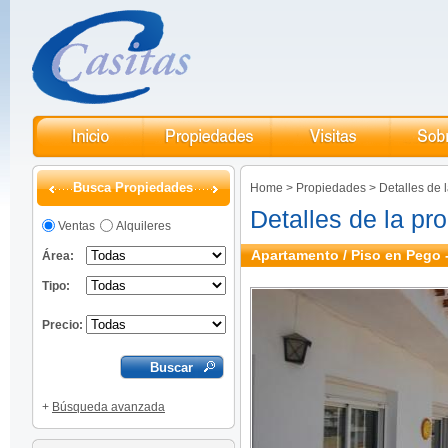
Busca Propiedades
Home
>
Propiedades
>
Detalles de 
Detalles de la pr
Ventas
Alquileres
Apartamento / Piso en Pego 
Área:
Tipo:
Precio:
+
Búsqueda avanzada