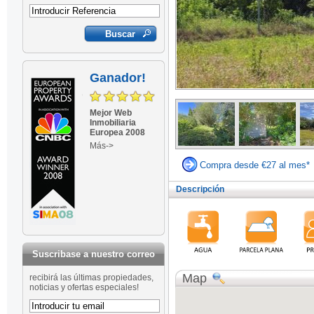
Ganador!
Mejor Web
Inmobiliaria
Europea 2008
Más->
Compra desde €27 al mes*
Descripción
Suscribase a nuestro correo
Map
recibirá las últimas propiedades,
noticias y ofertas especiales!