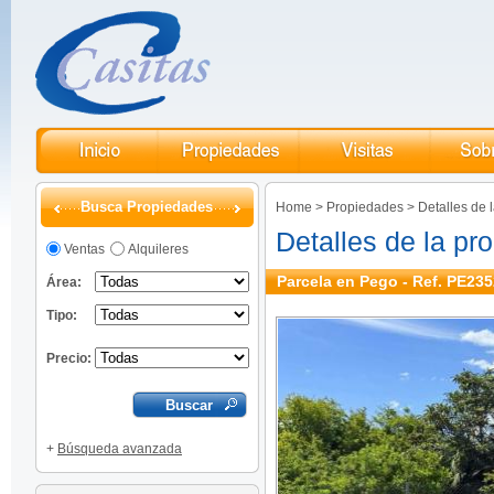
Busca Propiedades
Home
>
Propiedades
>
Detalles de 
Detalles de la pr
Ventas
Alquileres
Parcela en Pego - Ref. PE235
Área:
Tipo:
Precio:
+
Búsqueda avanzada