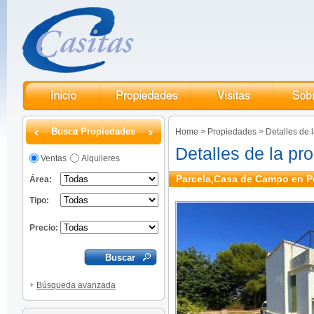
Busca Propiedades
Home
>
Propiedades
>
Detalles de 
Detalles de la pr
Ventas
Alquileres
Parcela,Casa de Campo en P
Área:
Tipo:
Precio:
+
Búsqueda avanzada