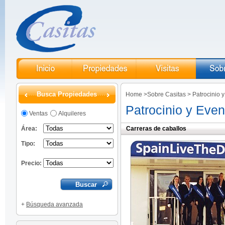
Busca Propiedades
Home
>
Sobre Casitas
>
Patrocinio 
Patrocinio y Even
Ventas
Alquileres
Área:
Carreras de caballos
Tipo:
Precio:
+
Búsqueda avanzada